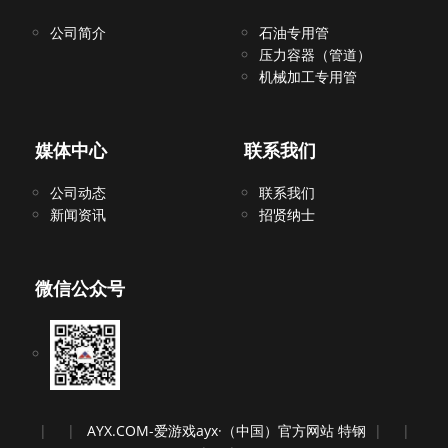
公司简介
石油专用管
压力容器（管道）
机械加工专用管
媒体中心
联系我们
公司动态
联系我们
新闻资讯
招贤纳士
微信公众号
|
|
AYX.COM-爱游戏ayx·（中国）官方网站 特钢
|
|