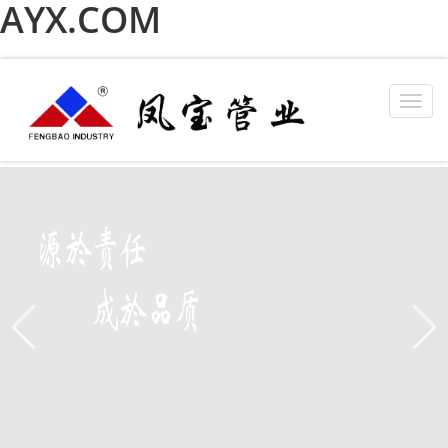
AYX.COM
Toggl
navig